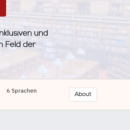
n
inklusiven und
im Feld der
6 Sprachen
About