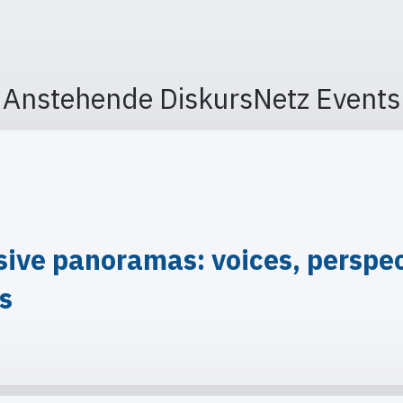
Anstehende DiskursNetz Events
ve panoramas: voices, perspect
is