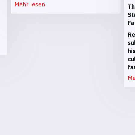
Mehr lesen
Th
St
Fa
Re
su
hi
cu
fa
Me