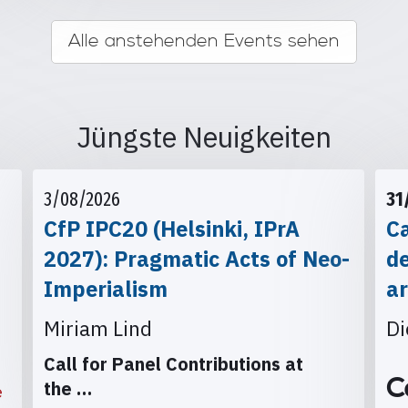
Alle anstehenden Events sehen
Jüngste Neuigkeiten
3/08/2026
31
CfP IPC20 (Helsinki, IPrA
Ca
2027): Pragmatic Acts of Neo-
d
Imperialism
ar
Miriam Lind
Di
Call for Panel Contributions at
C
the
…
e