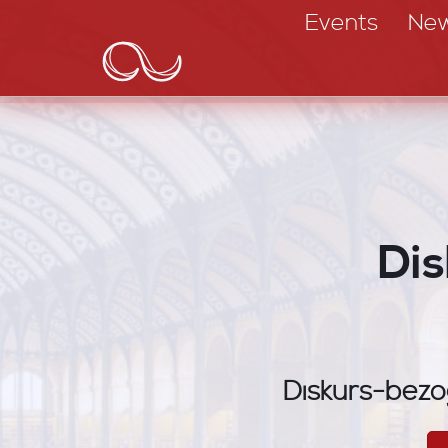
Main
Direkt
Events
Ne
zum
navigation
Inhalt
Dis
Diskurs-bezo