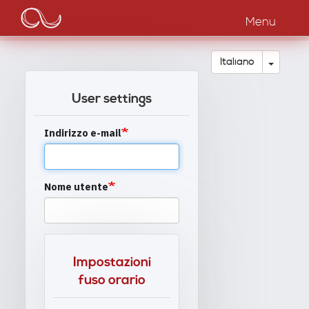
Main
Salta
al
Menu
navigation
contenuto
principale
Toggle
Italiano
User settings
Indirizzo e-mail
Nome utente
Impostazioni
fuso orario