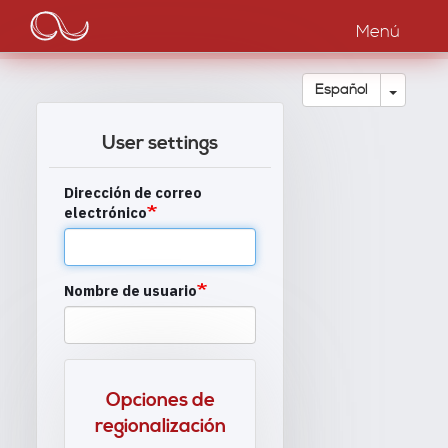
Main
Pasar
al
Menú
navigation
contenido
principal
Toggle
Español
User settings
Dirección de correo
electrónico
Nombre de usuario
Opciones de
regionalización