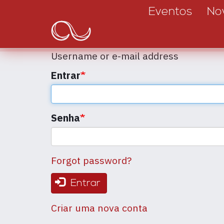
Main
Passar
Eventos
No
para
navigation
o
conteúdo
Username or e-mail address
principal
Entrar
Senha
Forgot password?
Entrar
Criar uma nova conta