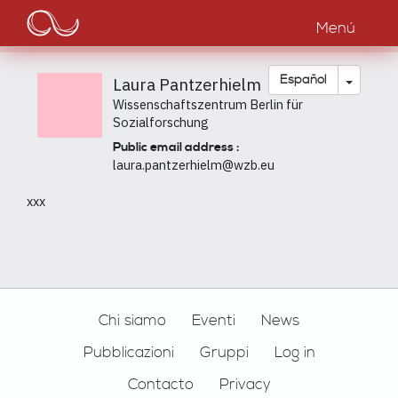
Main
Pasar
al
Menú
navigation
contenido
principal
Toggle
Español
Laura Pantzerhielm
Wissenschaftszentrum Berlin für
Sozialforschung
Public email address :
laura.pantzerhielm@wzb.eu
xxx
Footer
Chi siamo
Eventi
News
Pubblicazioni
Gruppi
Log in
Contacto
Privacy