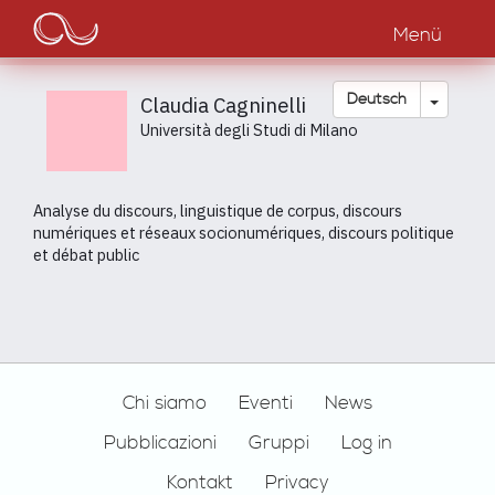
Main
Direkt
zum
Menü
navigation
Inhalt
Dropdow
Deutsch
Claudia Cagninelli
Università degli Studi di Milano
Analyse du discours, linguistique de corpus, discours
numériques et réseaux socionumériques, discours politique
et débat public
Footer
Chi siamo
Eventi
News
Pubblicazioni
Gruppi
Log in
Kontakt
Privacy