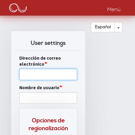
Main
Pasar
al
Menú
navigation
contenido
principal
Toggle
Español
User settings
Dirección de correo
electrónico
Nombre de usuario
Opciones de
regionalización