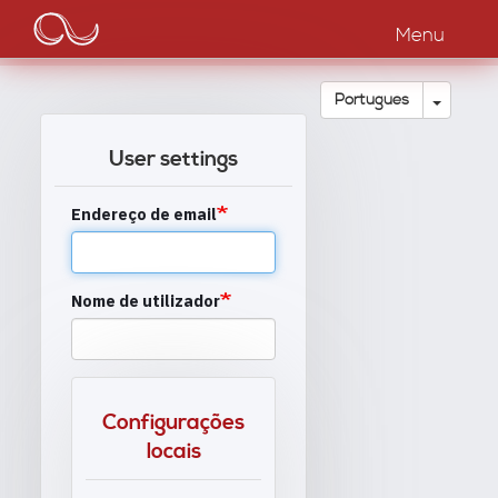
Main
Passar
para
Menu
navigation
o
conteúdo
principal
Toggle
Português
User settings
Endereço de email
Nome de utilizador
Configurações
locais