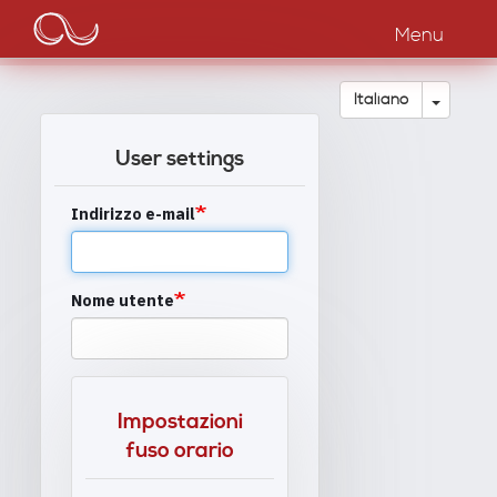
Main
Salta
al
Menu
navigation
contenuto
principale
Toggle
Italiano
User settings
Indirizzo e-mail
Nome utente
Impostazioni
fuso orario