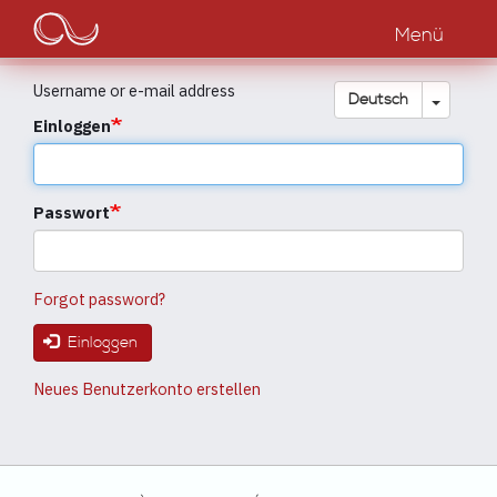
Main
Direkt
zum
Menü
navigation
Inhalt
Username or e-mail address
Dropdow
Deutsch
Einloggen
Passwort
Forgot password?
Einloggen
Neues Benutzerkonto erstellen