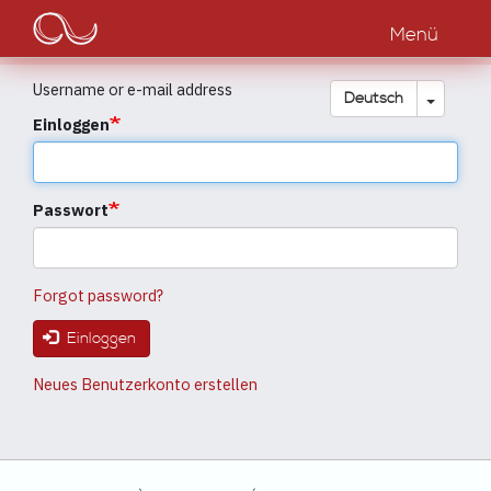
Main
Direkt
zum
Menü
navigation
Inhalt
Username or e-mail address
Dropdow
Deutsch
Einloggen
Passwort
Forgot password?
Einloggen
Neues Benutzerkonto erstellen