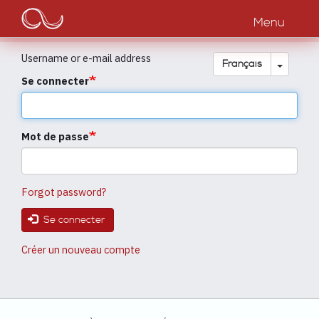
Main
Aller
au
Menu
navigation
contenu
principal
Username or e-mail address
Toggle
Français
Se connecter
Mot de passe
Forgot password?
Se connecter
Créer un nouveau compte