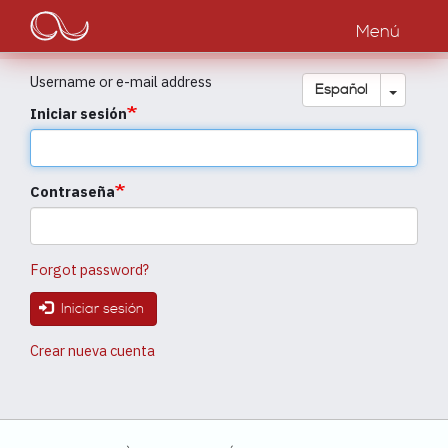
Main
Pasar
al
Menú
navigation
contenido
principal
Username or e-mail address
Toggle
Español
Iniciar sesión
Contraseña
Forgot password?
Iniciar sesión
Crear nueva cuenta