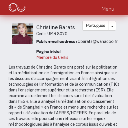
Main
Passar
para
Menu
navigation
o
conteúdo
principal
Toggle
Português
Christine Barats
Cerlis UMR 8070
c.barats@wanadoo.fr
Public email address :
Página inicial
Membre du Cerlis
Les travaux de Christine Barats ont porté sur la politisation
et la médiatisation de l’immigration en France ainsi que sur
les discours d’accompagnement visant à l'intégration des
technologies de l'information et de la communication (TIC)
dans l’enseignement supérieur et la recherche (ESR). Elle
examine actuellement les discours sur et de l’évaluation
dans l’ESR. Elle a analysé la médiatisation du classement
dit « de Shanghai » en France et mène une recherche sur les
rapports d’évaluation de l’AERES/HCERES. En parallèle de
ces travaux, elle poursuit une réflexion sur les enjeux
méthodologiques liés à l’analyse de corpus issus du web et