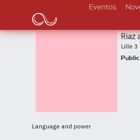
Main
Pasar
Eventos
Nov
al
navigation
contenido
principal
Riaz
Lille 3
Public
Language and power