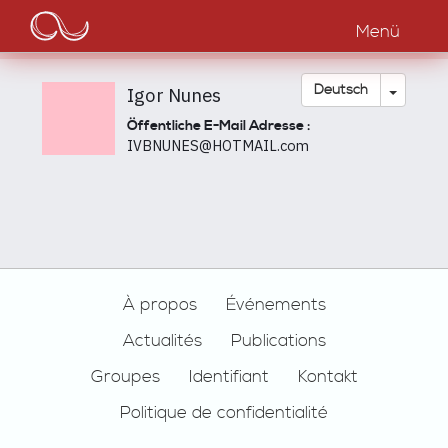
Main
Direkt
zum
Menü
navigation
Inhalt
Dropdow
Deutsch
Igor Nunes
Öffentliche E-Mail Adresse :
IVBNUNES@HOTMAIL.com
Footer
À propos
Événements
Actualités
Publications
Groupes
Identifiant
Kontakt
Politique de confidentialité