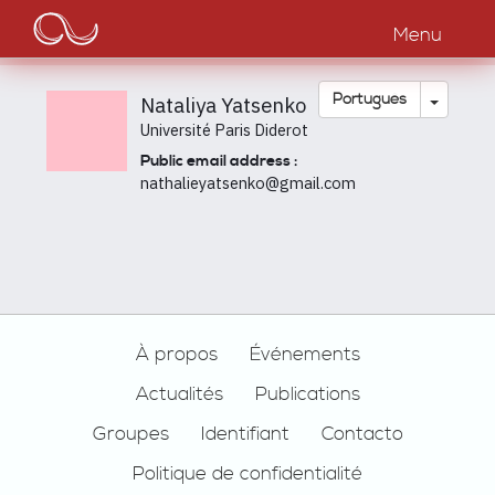
Main
Passar
para
Menu
navigation
o
conteúdo
principal
Toggle
Português
Nataliya Yatsenko
Université Paris Diderot
Public email address :
nathalieyatsenko@gmail.com
Footer
À propos
Événements
Actualités
Publications
Groupes
Identifiant
Contacto
Politique de confidentialité