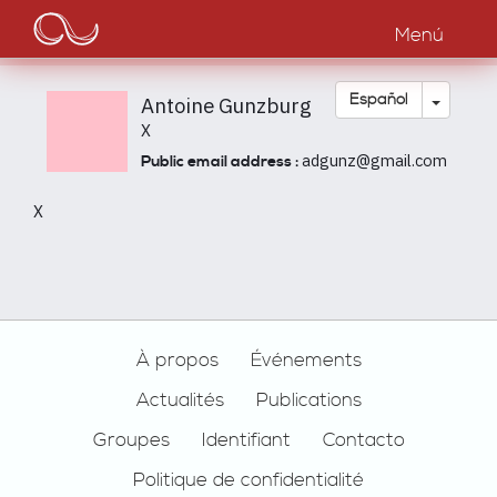
Main
Pasar
al
Menú
navigation
contenido
principal
Toggle
Español
Antoine Gunzburg
X
adgunz@gmail.com
Public email address :
X
Footer
À propos
Événements
Actualités
Publications
Groupes
Identifiant
Contacto
Politique de confidentialité