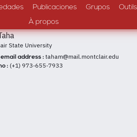
edades
Publicaciones
Grupos
Outils
À propos
Taha
air State University
taham@mail.montclair.edu
 email address :
(+1) 973-655-7933
no :