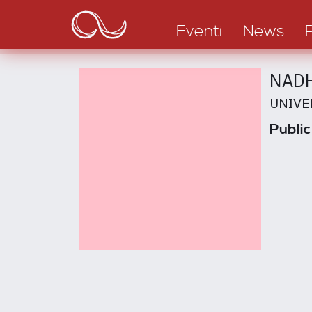
Main
Salta
al
navigation
Eventi
News
contenuto
principale
NADH
UNIVE
Public