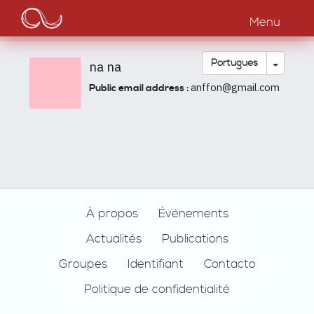
Main
Passar
para
Menu
navigation
o
conteúdo
principal
Toggle
Português
na na
anffon@gmail.com
Public email address :
Footer
À propos
Événements
Actualités
Publications
Groupes
Identifiant
Contacto
Politique de confidentialité