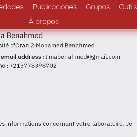
edades
Publicaciones
Grupos
Outils
À propos
ma Benahmed
rsité d'Oran 2 Mohamed Benahmed
timabenahmed@gmail.com
 email address :
+213778398702
no :
des informations concernant votre laboratoire. Je