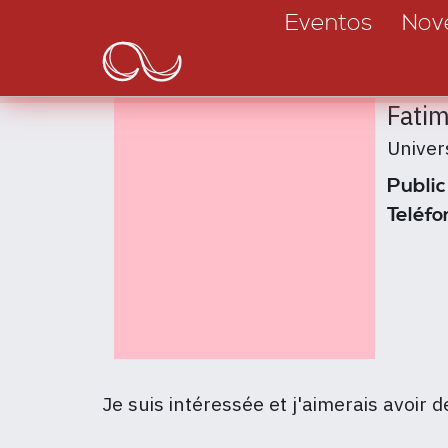
Main
Pasar
Eventos
Nov
al
navigation
contenido
principal
Fati
Unive
Public
Teléfo
Je suis intéressée et j'aimerais avoir 