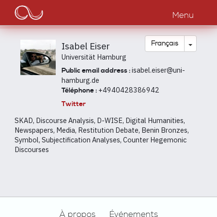
Main
Aller
au
Menu
navigation
contenu
principal
Toggle
Français
Isabel Eiser
Universität Hamburg
isabel.eiser@uni-
Public email address :
hamburg.de
+4940428386942
Téléphone :
Twitter
SKAD, Discourse Analysis, D-WISE, Digital Humanities,
Newspapers, Media, Restitution Debate, Benin Bronzes,
Symbol, Subjectification Analyses, Counter Hegemonic
Discourses
Footer
À propos
Événements