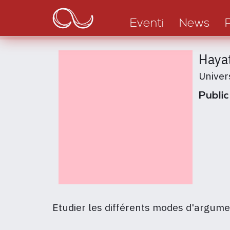
Main
Salta
al
navigation
Eventi
News
contenuto
principale
Haya
Univer
Public
Etudier les différents modes d'argume