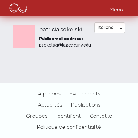
Main
Salta
al
Menu
navigation
contenuto
principale
Toggle
Italiano
patricia sokolski
Public email address :
psokolski@lagcc.cuny.edu
Footer
À propos
Événements
Actualités
Publications
Groupes
Identifiant
Contatto
Politique de confidentialité