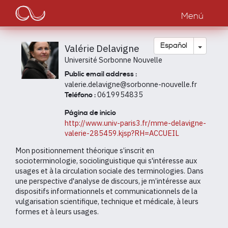
Main
Pasar
al
Menú
navigation
contenido
principal
Toggle
Español
Valérie Delavigne
Université Sorbonne Nouvelle
Public email address :
valerie.delavigne@sorbonne-nouvelle.fr
0619954835
Teléfono :
Página de inicio
http://www.univ-paris3.fr/mme-delavigne-
valerie-285459.kjsp?RH=ACCUEIL
Mon positionnement théorique s’inscrit en
socioterminologie, sociolinguistique qui s'intéresse aux
usages et à la circulation sociale des terminologies. Dans
une perspective d'analyse de discours, je m’intéresse aux
dispositifs informationnels et communicationnels de la
vulgarisation scientifique, technique et médicale, à leurs
formes et à leurs usages.