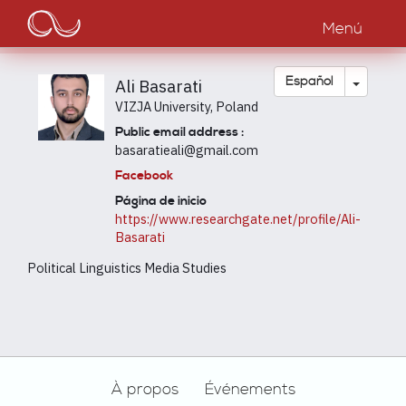
Main
Pasar
al
Menú
navigation
contenido
principal
Toggle
Español
Ali Basarati
VIZJA University, Poland
Public email address :
basaratieali@gmail.com
Facebook
Página de inicio
https://www.researchgate.net/profile/Ali-
Basarati
Political Linguistics Media Studies
Footer
À propos
Événements