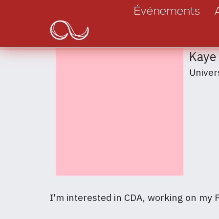
Main
Aller
Événements
au
navigation
contenu
principal
Kaye
Univers
I'm interested in CDA, working on my 