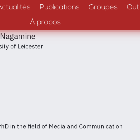
Actualités
Publications
Groupes
Outi
À propos
 Nagamine
ity of Leicester
PhD in the field of Media and Communication