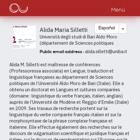
Main
Pasar
al
Menú
navigation
contenido
principal
Toggle
Español
Alida Maria Silletti
Università degli studi di Bari Aldo Moro
(département de Sciences politiques
alida.silletti@uniba.it
Public email address :
Alida M. Silletti est maîtresse de conférences
(Professoressa associata) en Langue, traduction et
linguistique françaises au département de Sciences
politiques de l’Université Aldo Moro de Bari (Italie). Elle a
obtenu un doctorat en Langues et cultures comparées
(domaine : linguistique du verbe français, italien, anglais)
auprès de l’Université de Modène et Reggio d’Emilie (Italie)
en 2009. Ses travaux de recherche portent sur la
linguistique du verbe comparée français-italien et sur la
morphosyntaxe de la phrase complexe française et
italienne. Elle effectue également des recherches sur le
discours de vulgarisation scientifique et juridique français et
italien, sur le discours de représentation sur l’Europe, sur le