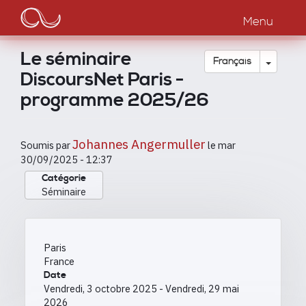
Main
Aller
au
Menu
navigation
contenu
principal
Le séminaire
Toggle
Français
DiscoursNet Paris -
programme 2025/26
Johannes Angermuller
Soumis par
le
mar
30/09/2025 - 12:37
Catégorie
Séminaire
Paris
France
Date
Vendredi, 3 octobre 2025
-
Vendredi, 29 mai
2026