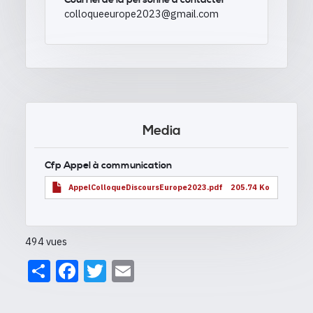
Courriel de la personne à contacter
colloqueeurope2023@gmail.com
Media
Cfp Appel à communication
AppelColloqueDiscoursEurope2023.pdf
205.74 Ko
494 vues
Share
Facebook
Twitter
Email