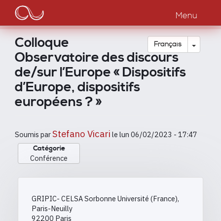
Main
Aller
au
Menu
navigation
contenu
principal
Colloque
Toggle
Français
Observatoire des discours
de/sur l’Europe « Dispositifs
d’Europe, dispositifs
européens ? »
Stefano Vicari
Soumis par
le
lun 06/02/2023 - 17:47
Catégorie
Conférence
GRIPIC- CELSA Sorbonne Université (France),
Paris-Neuilly
92200
Paris