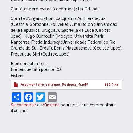
Conférencière invitée (confirmée) : Eni Orlandi
Comité d’organisation : Jacqueline Authier-Revuz
(Clesthia, Sorbonne Nouvelle), Alma Bolon (Universidad
de la Republica, Uruguay), Gabriella de Luca (Ceditec,
Upec) , Hugo Dumoulin (Modyco, Université Paris
Nanterre), Freda Indursky (Universidade Federal do Rio
Grande do Sul, Brésil), Denis Mazzucchetti (Ceditec, Upec),
Frédérique Sitri (Ceditec, Upec)
Bien cordialement
Frédérique Sitri pour le CO
Fichier
Argumentaire_colloque_Pecheux_fr.pdf
220.4 Ko
Share
Facebook
Twitter
Email
Se connecter
ou
s'inscrire
pour poster un commentaire
440 vues