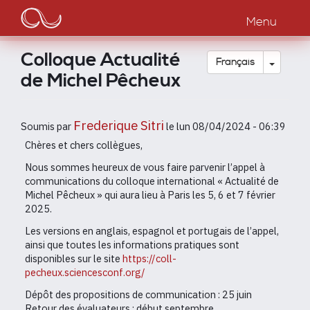
Main
Aller
au
Menu
navigation
contenu
principal
Colloque Actualité
Toggle
Français
de Michel Pêcheux
Frederique Sitri
Soumis par
le
lun 08/04/2024 - 06:39
Chères et chers collègues,
Nous sommes heureux de vous faire parvenir l’appel à
communications du colloque international « Actualité de
Michel Pêcheux » qui aura lieu à Paris les 5, 6 et 7 février
2025.
Les versions en anglais, espagnol et portugais de l’appel,
ainsi que toutes les informations pratiques sont
disponibles sur le site
https://coll-
pecheux.sciencesconf.org/
Dépôt des propositions de communication : 25 juin
Retour des évaluateurs : début septembre