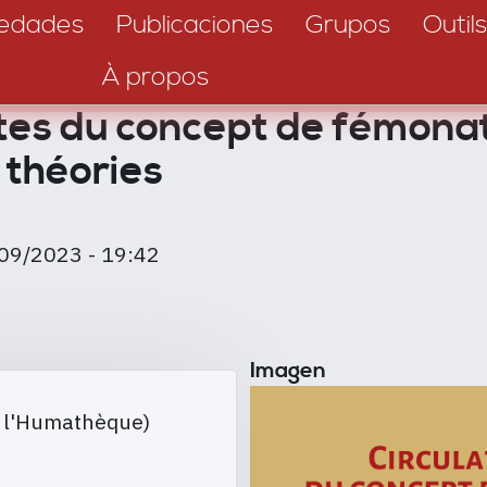
edades
Publicaciones
Grupos
Outils
À propos
stes du concept de fémona
 théories
/09/2023 - 19:42
Imagen
 l'Humathèque)