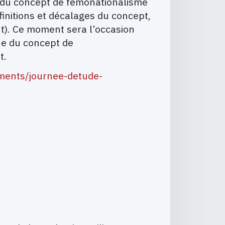
ns du concept de fémonationalisme
finitions et décalages du concept,
nt). Ce moment sera l’occasion
que du concept de
t.
ements/journee-detude-