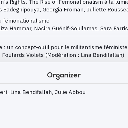
s Rights. The Rise of Femonationalism à la lumièr
is Sadeghipouya, Georgia Froman, Juliette Rousse
u fémonationalisme
Liza Hammar, Nacira Guénif-Souilamas, Sara Farris
 un concept-outil pour le militantisme féministe
 Foulards Violets (Modération : Lina Bendifallah)
Organizer
rt, Lina Bendifallah, Julie Abbou