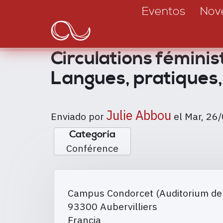
Main
Pasar
Eventos
Nov
al
navigation
contenido
principal
Circulations fémini
Langues, pratiques,
Julie Abbou
Enviado por
el
Mar, 26
Categoría
Conférence
Campus Condorcet (Auditorium de
93300
Aubervilliers
Francia