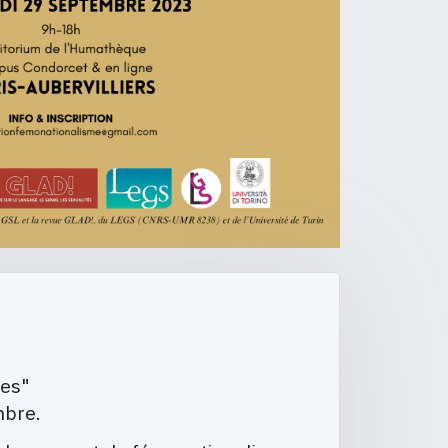
ies"
mbre.