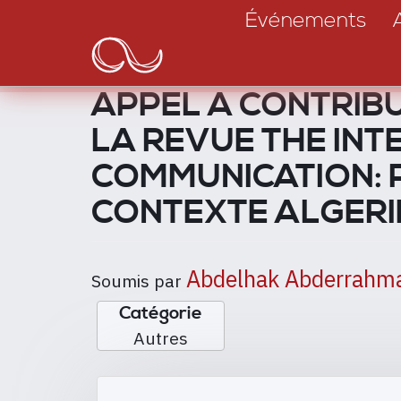
Main
Aller
Événements
au
navigation
contenu
principal
APPEL A CONTRIB
LA REVUE THE IN
COMMUNICATION: P
CONTEXTE ALGERI
Abdelhak Abderrah
Soumis par
Catégorie
Autres