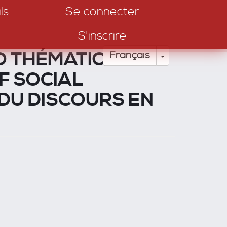
ls
Se connecter
S'inscrire
O THÉMATIQUE DE
Toggle Drop
Français
F SOCIAL
 DU DISCOURS EN