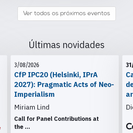
Ver todos os próximos eventos
Últimas novidades
3/08/2026
31
CfP IPC20 (Helsinki, IPrA
Ca
2027): Pragmatic Acts of Neo-
d
Imperialism
ar
Miriam Lind
Di
Call for Panel Contributions at
C
the
…
e