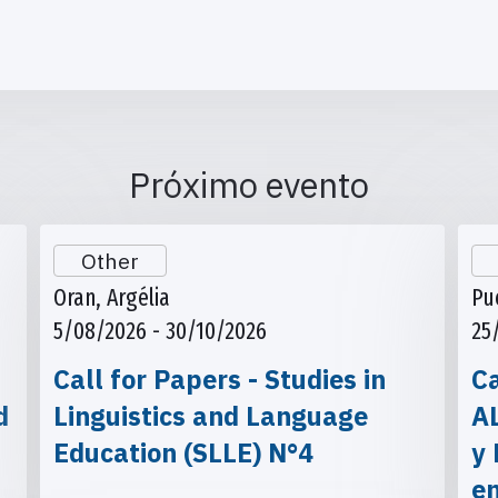
Próximo evento
Other
Oran, Argélia
Pu
5/08/2026 - 30/10/2026
25
Call for Papers - Studies in
Ca
d
Linguistics and Language
A
Education (SLLE) N°4
y 
e