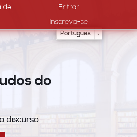
a de
Entrar
Inscreva-se
Toggle Drop
Português
tudos do
o discurso