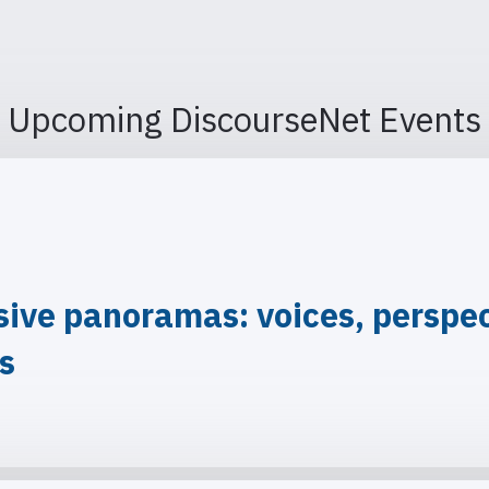
Upcoming DiscourseNet Events
ve panoramas: voices, perspect
is