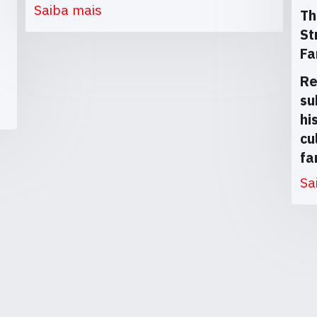
Saiba mais
Th
St
Fa
Re
su
hi
cu
fa
Sa