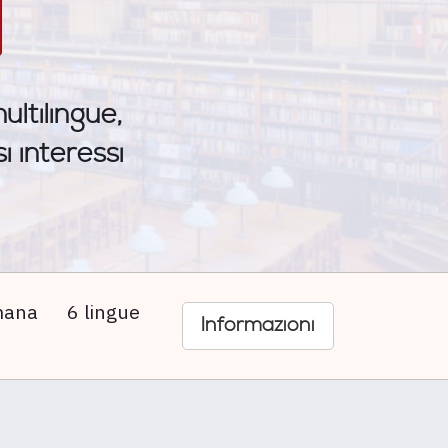
ltilingue,
i interessi
imana
6 lingue
Informazioni