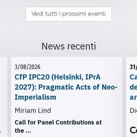
Vedi tutti i prossimi eventi
News recenti
3/08/2026
31
CfP IPC20 (Helsinki, IPrA
Ca
2027): Pragmatic Acts of Neo-
d
Imperialism
ar
Miriam Lind
Di
Call for Panel Contributions at
C
the
…
e