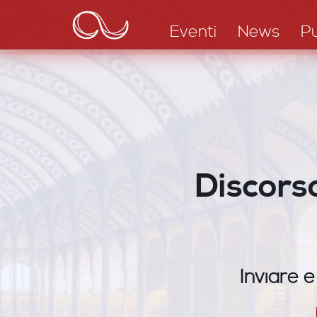
Main
Salta
al
navigation
Eventi
News
Pu
contenuto
principale
Discorso
Inviare e