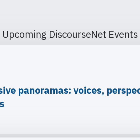
Upcoming DiscourseNet Events
ve panoramas: voices, perspect
is