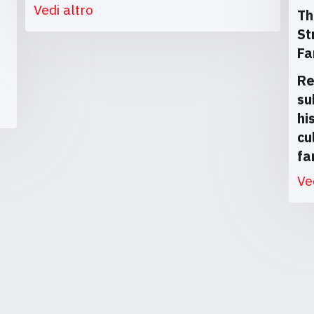
Vedi altro
Th
St
Fa
Re
su
hi
cu
fa
Ve