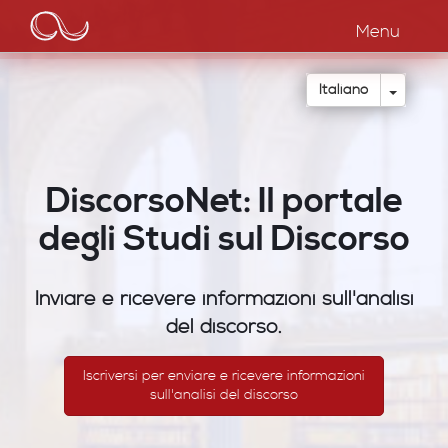
Main
Salta
al
Menu
navigation
contenuto
principale
Toggle
Italiano
DiscorsoNet: Il portale
degli Studi sul Discorso
Inviare e ricevere informazioni sull'analisi
del discorso.
Iscriversi per enviare e ricevere informazioni
sull'analisi del discorso