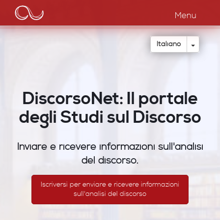
Main
Salta
al
Menu
navigation
contenuto
principale
Toggle
Italiano
DiscorsoNet: Il portale
degli Studi sul Discorso
Inviare e ricevere informazioni sull'analisi
del discorso.
Iscriversi per enviare e ricevere informazioni
sull'analisi del discorso