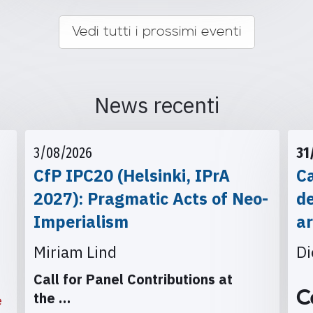
Vedi tutti i prossimi eventi
News recenti
3/08/2026
31
CfP IPC20 (Helsinki, IPrA
Ca
2027): Pragmatic Acts of Neo-
d
Imperialism
ar
Miriam Lind
Di
Call for Panel Contributions at
C
the
…
e