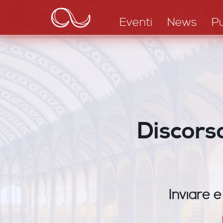
Main
Salta
al
navigation
Eventi
News
Pu
contenuto
principale
Discorso
Inviare e