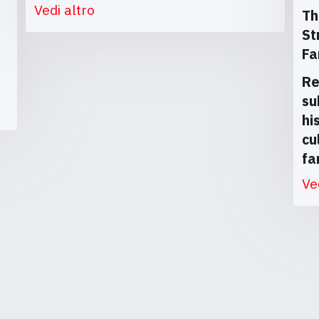
Vedi altro
Th
St
Fa
Re
su
hi
cu
fa
Ve