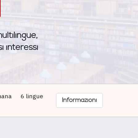
ltilingue,
i interessi
imana
6 lingue
Informazioni