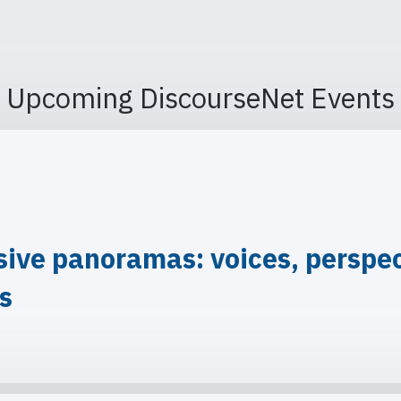
Upcoming DiscourseNet Events
ve panoramas: voices, perspect
is