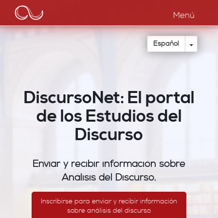
Main
Pasar
al
Menú
navigation
contenido
principal
Toggle
Español
DiscursoNet: El portal
de los Estudios del
Discurso
Enviar y recibir información sobre
Análisis del Discurso.
Inscribirse para enviar y recibir información
sobre análisis del discurso