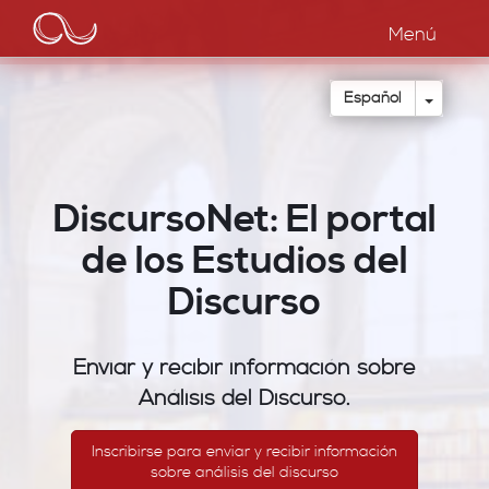
Main
Pasar
al
Menú
navigation
contenido
principal
Toggle
Español
DiscursoNet: El portal
de los Estudios del
Discurso
Enviar y recibir información sobre
Análisis del Discurso.
Inscribirse para enviar y recibir información
sobre análisis del discurso