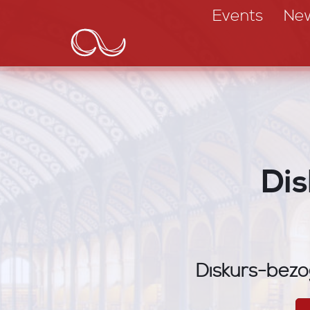
Main
Direkt
Events
Ne
zum
navigation
Inhalt
Dis
Diskurs-bezo