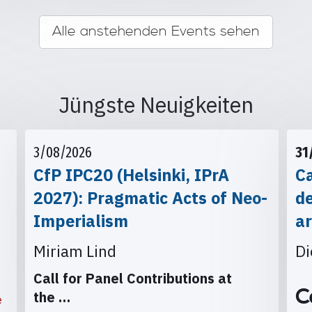
Alle anstehenden Events sehen
Jüngste Neuigkeiten
3/08/2026
31
CfP IPC20 (Helsinki, IPrA
Ca
2027): Pragmatic Acts of Neo-
d
Imperialism
ar
Miriam Lind
Di
Call for Panel Contributions at
C
the
…
e