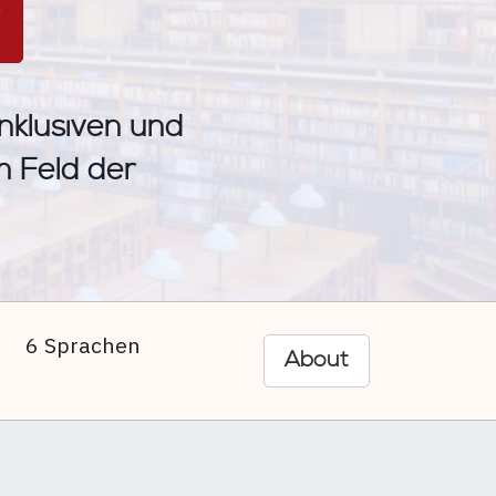
n
inklusiven und
im Feld der
6 Sprachen
About