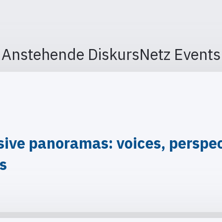
Anstehende DiskursNetz Events
ve panoramas: voices, perspect
is