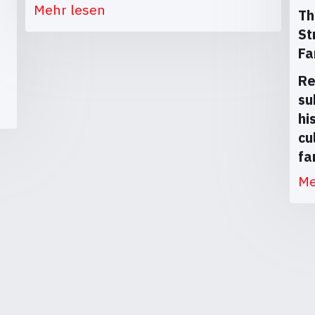
Mehr lesen
Th
St
Fa
Re
su
hi
cu
fa
Me