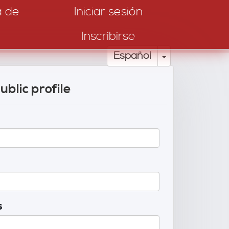
a de
Iniciar sesión
Inscribirse
Toggle Drop
Español
ublic profile
s