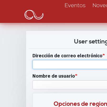
Main
Pasar
Eventos
Nove
al
navigation
contenido
principal
User settin
Dirección de correo electrónico
Nombre de usuario
Opciones de region