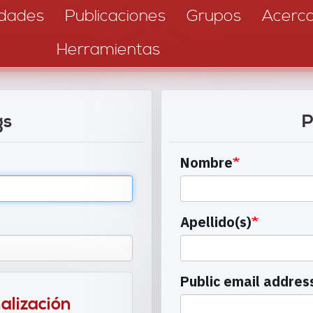
dades
Publicaciones
Grupos
Acerc
Herramientas
gs
P
Nombre
Apellido(s)
Public email addres
alización