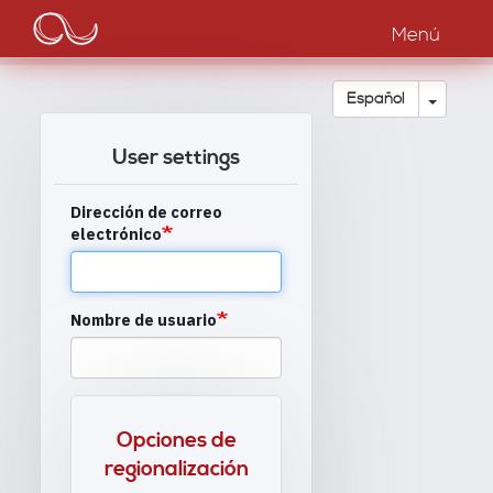
Main
Pasar
al
Menú
navigation
contenido
principal
Toggle
Español
User settings
Dirección de correo
electrónico
Nombre de usuario
Opciones de
regionalización