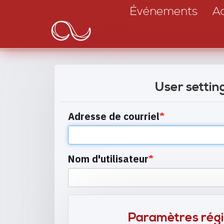
Main
Aller
Événements
Ac
au
navigation
contenu
principal
User settin
Adresse de courriel
Nom d'utilisateur
Paramètres rég