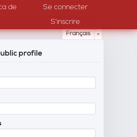
ca de
Se connecter
S'inscrire
Toggle Drop
Français
ublic profile
s