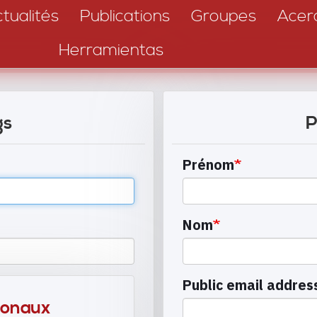
tualités
Publications
Groupes
Acer
Herramientas
gs
P
Prénom
Nom
Public email addres
ionaux