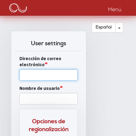
Main
Pasar
al
Menú
navigation
contenido
principal
Toggle
Español
User settings
Dirección de correo
electrónico
Nombre de usuario
Opciones de
regionalización