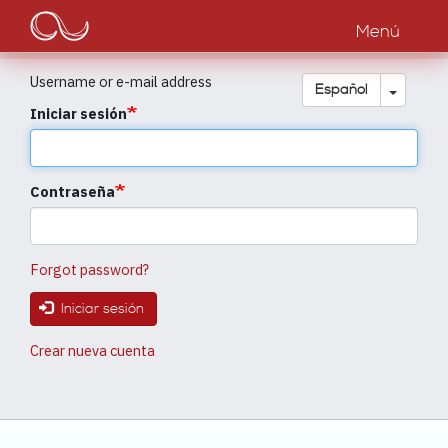
Main
Pasar
al
Menú
navigation
contenido
principal
Username or e-mail address
Toggle
Español
Iniciar sesión
Contraseña
Forgot password?
Iniciar sesión
Crear nueva cuenta