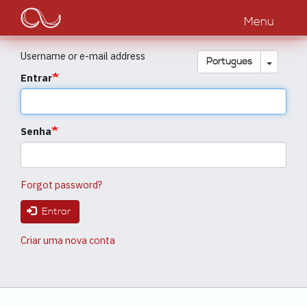
Main
Passar
para
Menu
navigation
o
conteúdo
Username or e-mail address
principal
Toggle
Português
Entrar
Senha
Forgot password?
Entrar
Criar uma nova conta