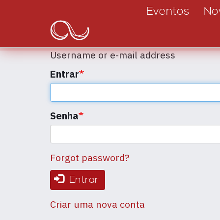
Main
Passar
Eventos
No
para
navigation
o
conteúdo
Username or e-mail address
principal
Entrar
Senha
Forgot password?
Entrar
Criar uma nova conta