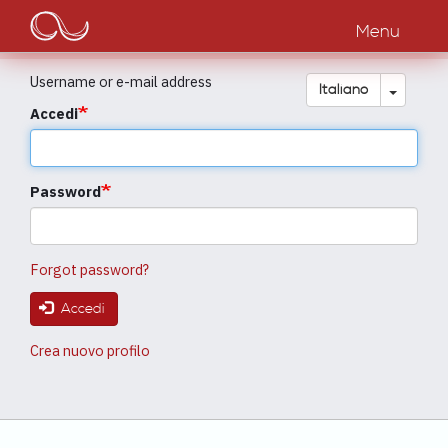
Main
Salta
al
Menu
navigation
contenuto
principale
Username or e-mail address
Toggle
Italiano
Accedi
Password
Forgot password?
Accedi
Crea nuovo profilo